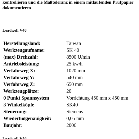
kontrollieren und die Maßtoleranz in einem mitlaufenden Prüfpapier
dokumentieren.
Leadwell V40
Herstellungsland:
Taiwan
Werkzeugaufname:
SK 40
(max) Drehzahl:
8500 U/min
Antriebsleistung:
25 kw/h
Verfahrweg X:
1020 mm
Verfahrweg Y:
540 mm
Verfahrweg Z:
650 mm
Werkzeugplätze:
20
0 Punkt Spannsystem
Vorrichtung 450 mm x 450 mm
3 Winkelköpfe
SK40
Steuerung:
Siemens
Wiederholgenauigkeit:
0,05 mm
Baujahr:
2006
Leadwell V40