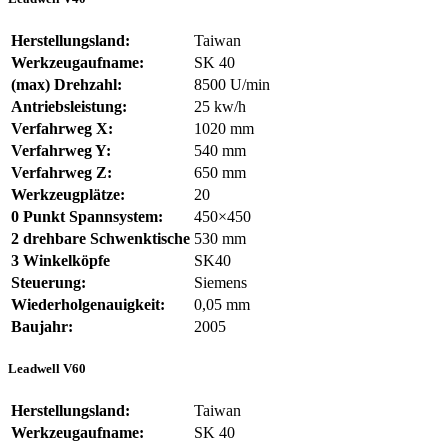
Herstellungsland:
Taiwan
Werkzeugaufname:
SK 40
(max) Drehzahl:
8500 U/min
Antriebsleistung:
25 kw/h
Verfahrweg X:
1020 mm
Verfahrweg Y:
540 mm
Verfahrweg Z:
650 mm
Werkzeugplätze:
20
0 Punkt Spannsystem:
450×450
2 drehbare Schwenktische
530 mm
3 Winkelköpfe
SK40
Steuerung:
Siemens
Wiederholgenauigkeit:
0,05 mm
Baujahr:
2005
Leadwell V60
Herstellungsland:
Taiwan
Werkzeugaufname:
SK 40